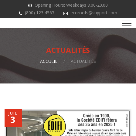
Opening Hours: Weekdays 8.00-20.00
(800) 123 4567
ecoroofs@support.com
ACTUALITÉS
ACCUEIL
ACTUALITÉS
JUIL
3