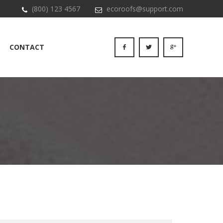
(800) 123 4567
ecoroofs@support.com
CONTACT