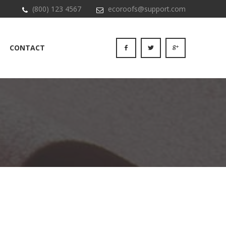
(800) 123 4567
ecoroofs@support.com
CONTACT