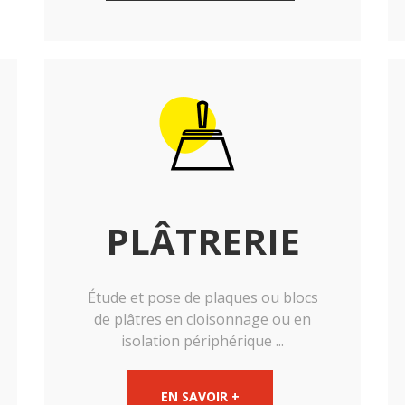
PLÂTRERIE
Étude et pose de plaques ou blocs
de plâtres en cloisonnage ou en
isolation périphérique ...
EN SAVOIR +