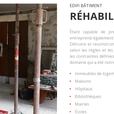
EDIFI BÂTIMENT
RÉHABIL
Étant capable de pr
entreprend également 
Détruire et reconstrui
selon les règles et le
les contraintes défini
domaine qui a été notre 
Immeubles de logeme
Maisons
Hôpitaux
Bibliothèques
Mairies
Écoles