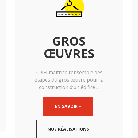
GROS
ŒUVRES
EDIFI maîtrise l’ensemble des
étapes du gros œuvre pour la
construction d’un édifice ...
EN SAVOIR +
NOS RÉALISATIONS