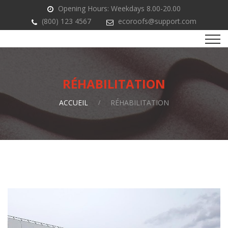
Opening Hours: Weekdays 8.00-20.00
(800) 123 4567
ecoroofs@support.com
RÉHABILITATION
ACCUEIL
RÉHABILITATION