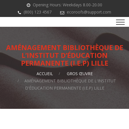
Opening Hours: Weekdays 8.00-20.00
(800) 123 4567
ecoroofs@support.com
AMÉNAGEMENT BIBLIOTHÈQUE DE
L’INSTITUT D’ÉDUCATION
PERMANENTE (I.E.P) LILLE
ACCUEIL
GROS ŒUVRE
AMÉNAGEMENT BIBLIOTHÈQUE DE L'INSTITUT
D'ÉDUCATION PERMANENTE (I.E.P) LILLE