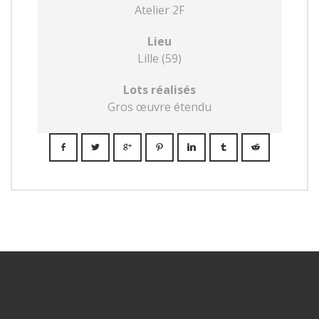
Atelier 2F
Lieu
Lille (59)
Lots réalisés
Gros œuvre étendu