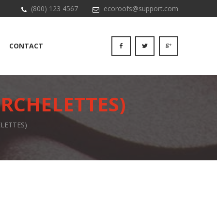
(800) 123 4567
ecoroofs@support.com
CONTACT
URCHELETTES)
LETTES)