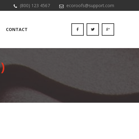
(800) 123 4567
ecoroofs@support.com
CONTACT
)