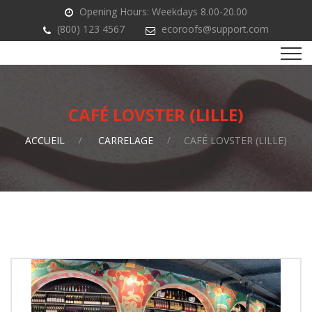
Opening Hours: Weekdays 8.00-20.00
(800) 123 4567
ecoroofs@support.com
CAFÉ LOVSTER (LILLE)
ACCUEIL
CARRELAGE
CAFÉ LOVSTER (LILLE)