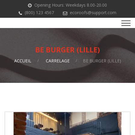
Opening Hours: Weekdays 8.00-20.00
(800) 123 4567
ecoroofs@support.com
BE BURGER (LILLE)
ACCUEIL
CARRELAGE
BE BURGER (LILLE)