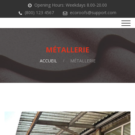
Opening Hours: Weekdays 8.00-20.00
(800) 123 4567
ecoroofs@support.com
MÉTALLERIE
ACCUEIL
MÉTALLERIE